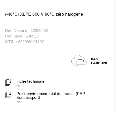
(-40°C) XLPE 600 V 90°C zéro halogène
Réf. Nexans : 12000493
Réf. pays : 508523
GTIN : 622089101197
BAS
CO
2
CARBONE
Fiche technique
PDF
Profil environnemental du produit (PEP
Ecopassport)
PDF