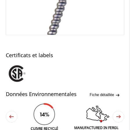
Certificats et labels
Données Environnementales
Fiche détaillée
14%
MANUFACTURED IN FERGUS
NE
CUIVRE RECYCLÉ