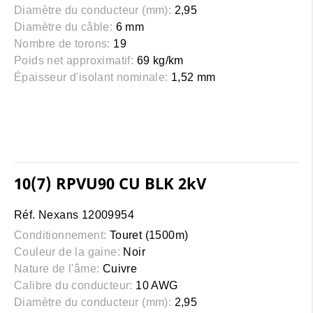
Diamètre du conducteur (mm):
2,95
Diamètre du câble:
6 mm
Nombre de torons:
19
Poids net approximatif:
69 kg/km
Épaisseur d'isolant nominale:
1,52 mm
10(7) RPVU90 CU BLK 2kV
Réf. Nexans 12009954
Conditionnement:
Touret (1500m)
Couleur de la gaine:
Noir
Nature de l'âme:
Cuivre
Calibre du conducteur:
10 AWG
Diamètre du conducteur (mm):
2,95