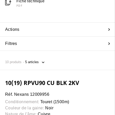
Fiche technique
PDF
Actions
Filtres
10
produits
10(19) RPVU90 CU BLK 2KV
Réf. Nexans 12009956
Conditionnement:
Touret (1500m)
Couleur de la gaine:
Noir
Nature de l'âme:
Cuivre