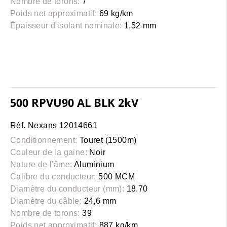
Nombre de torons:
7
Poids net approximatif:
69 kg/km
Épaisseur d'isolant nominale:
1,52 mm
500 RPVU90 AL BLK 2kV
Réf. Nexans 12014661
Conditionnement:
Touret (1500m)
Couleur de la gaine:
Noir
Nature de l'âme:
Aluminium
Calibre du conducteur:
500 MCM
Diamètre du conducteur (mm):
18.70
Diamètre du câble:
24,6 mm
Nombre de torons:
39
Poids net approximatif:
887 kg/km