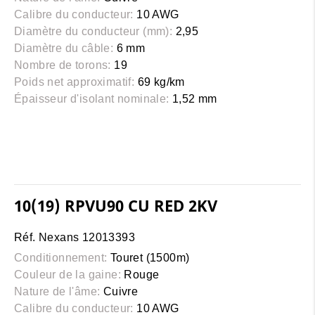
Calibre du conducteur:
10 AWG
Diamètre du conducteur (mm):
2,95
Diamètre du câble:
6 mm
Nombre de torons:
19
Poids net approximatif:
69 kg/km
Épaisseur d'isolant nominale:
1,52 mm
10(19) RPVU90 CU RED 2KV
Réf. Nexans 12013393
Conditionnement:
Touret (1500m)
Couleur de la gaine:
Rouge
Nature de l'âme:
Cuivre
Calibre du conducteur:
10 AWG