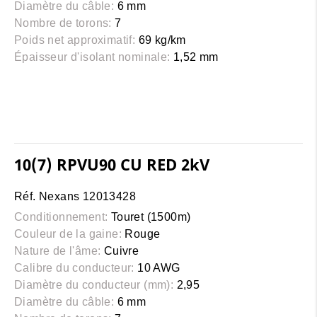
Diamètre du câble:
6 mm
Nombre de torons:
7
Poids net approximatif:
69 kg/km
Épaisseur d'isolant nominale:
1,52 mm
10(7) RPVU90 CU RED 2kV
Réf. Nexans 12013428
Conditionnement:
Touret (1500m)
Couleur de la gaine:
Rouge
Nature de l'âme:
Cuivre
Calibre du conducteur:
10 AWG
Diamètre du conducteur (mm):
2,95
Diamètre du câble:
6 mm