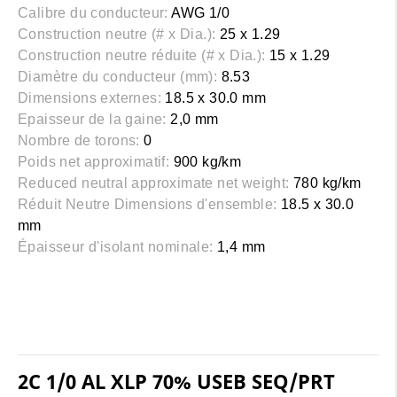
Calibre du conducteur:
AWG 1/0
Construction neutre (# x Dia.):
25 x 1.29
Construction neutre réduite (# x Dia.):
15 x 1.29
Diamètre du conducteur (mm):
8.53
Dimensions externes:
18.5 x 30.0 mm
Epaisseur de la gaine:
2,0 mm
Nombre de torons:
0
Poids net approximatif:
900 kg/km
Reduced neutral approximate net weight:
780 kg/km
Réduit Neutre Dimensions d'ensemble:
18.5 x 30.0
mm
Épaisseur d'isolant nominale:
1,4 mm
2C 1/0 AL XLP 70% USEB SEQ/PRT