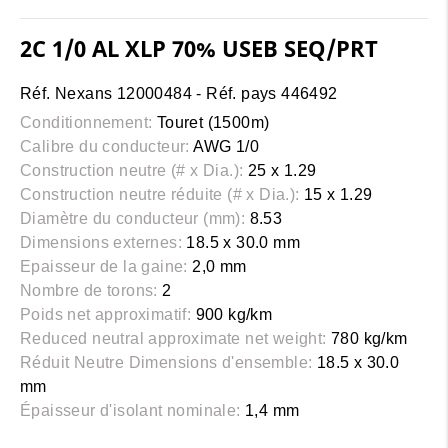
2C 1/0 AL XLP 70% USEB SEQ/PRT
Réf. Nexans 12000484 - Réf. pays 446492
Conditionnement:
Touret (1500m)
Calibre du conducteur:
AWG 1/0
Construction neutre (# x Dia.):
25 x 1.29
Construction neutre réduite (# x Dia.):
15 x 1.29
Diamètre du conducteur (mm):
8.53
Dimensions externes:
18.5 x 30.0 mm
Epaisseur de la gaine:
2,0 mm
Nombre de torons:
2
Poids net approximatif:
900 kg/km
Reduced neutral approximate net weight:
780 kg/km
Réduit Neutre Dimensions d'ensemble:
18.5 x 30.0
mm
Épaisseur d'isolant nominale:
1,4 mm