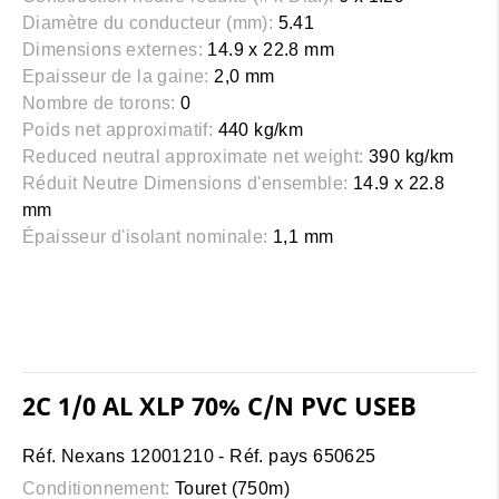
Diamètre du conducteur (mm):
5.41
Dimensions externes:
14.9 x 22.8 mm
Epaisseur de la gaine:
2,0 mm
Nombre de torons:
0
Poids net approximatif:
440 kg/km
Reduced neutral approximate net weight:
390 kg/km
Réduit Neutre Dimensions d'ensemble:
14.9 x 22.8
mm
Épaisseur d'isolant nominale:
1,1 mm
2C 1/0 AL XLP 70% C/N PVC USEB
Réf. Nexans 12001210 - Réf. pays 650625
Conditionnement:
Touret (750m)