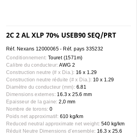
2C 2 AL XLP 70% USEB90 SEQ/PRT
Réf. Nexans 12000065 - Réf. pays 335232
Conditionnement:
Touret (1571m)
Calibre du conducteur:
AWG 2
Construction neutre (# x Dia.):
16 x 1.29
Construction neutre réduite (# x Dia.):
10 x 1.29
Diamètre du conducteur (mm):
6.81
Dimensions externes:
16.3 x 25.6 mm
Epaisseur de la gaine:
2,0 mm
Nombre de torons:
0
Poids net approximatif:
610 kg/km
Reduced neutral approximate net weight:
540 kg/km
Réduit Neutre Dimensions d'ensemble:
16.3 x 25.6