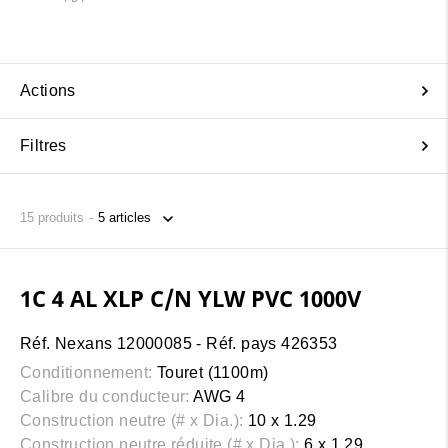
Actions
Filtres
15
produits
1C 4 AL XLP C/N YLW PVC 1000V
Réf. Nexans 12000085 - Réf. pays 426353
Conditionnement:
Touret (1100m)
Calibre du conducteur:
AWG 4
Construction neutre (# x Dia.):
10 x 1.29
Construction neutre réduite (# x Dia.):
6 x 1.29