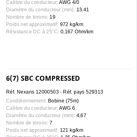
Calibre du conducteur:
AWG 4/0
Diamètre du conducteur (mm):
13.41
Nombre de torons:
19
Poids net approximatif:
972 kg/km
Résistance DC à 25°C:
0,167 Ohm/km
6(7) SBC COMPRESSED
Réf. Nexans 12000503 - Réf. pays 529313
Conditionnement:
Bobine (75m)
Calibre du conducteur:
AWG 6
Diamètre du conducteur (mm):
4,67
Nombre de torons:
7
Poids net approximatif:
121 kg/km