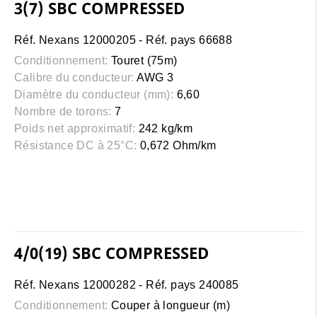
3(7) SBC COMPRESSED
Réf. Nexans 12000205 - Réf. pays 66688
Conditionnement:
Touret (75m)
Calibre du conducteur:
AWG 3
Diamètre du conducteur (mm):
6,60
Nombre de torons:
7
Poids net approximatif:
242 kg/km
Résistance DC à 25°C:
0,672 Ohm/km
4/0(19) SBC COMPRESSED
Réf. Nexans 12000282 - Réf. pays 240085
Conditionnement:
Couper à longueur (m)