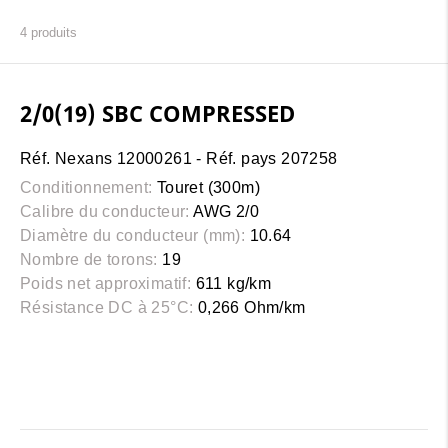
4
produits
2/0(19) SBC COMPRESSED
Réf. Nexans 12000261 - Réf. pays 207258
Conditionnement:
Touret (300m)
Calibre du conducteur:
AWG 2/0
Diamètre du conducteur (mm):
10.64
Nombre de torons:
19
Poids net approximatif:
611 kg/km
Résistance DC à 25°C:
0,266 Ohm/km