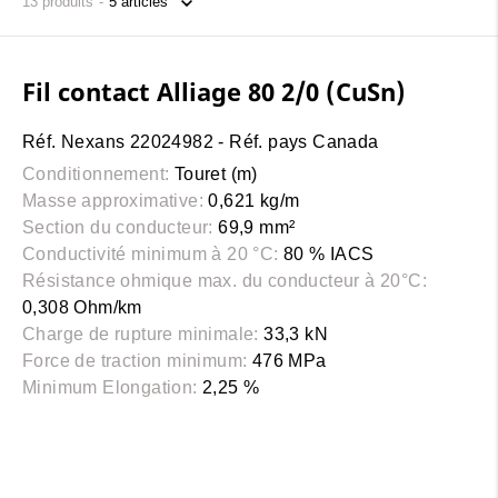
13
produits
Fil contact Alliage 80 2/0 (CuSn)
Réf. Nexans 22024982 - Réf. pays Canada
Conditionnement:
Touret (m)
Masse approximative:
0,621 kg/m
Section du conducteur:
69,9 mm²
Conductivité minimum à 20 °C:
80 % IACS
Résistance ohmique max. du conducteur à 20°C:
0,308 Ohm/km
Charge de rupture minimale:
33,3 kN
Force de traction minimum:
476 MPa
Minimum Elongation:
2,25 %