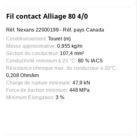
Fil contact Alliage 80 4/0
Réf. Nexans 22000199 - Réf. pays Canada
Conditionnement:
Touret (m)
Masse approximative:
0,955 kg/m
Section du conducteur:
107,4 mm²
Conductivité minimum à 20 °C:
80 % IACS
Résistance ohmique max. du conducteur à 20°C:
0,208 Ohm/km
Charge de rupture minimale:
47,9 kN
Force de traction minimum:
448 MPa
Minimum Elongation:
3 %