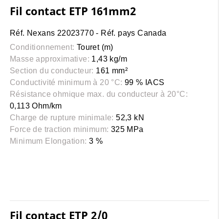
Fil contact ETP 161mm2
Réf. Nexans 22023770 - Réf. pays Canada
Conditionnement:
Touret (m)
Masse approximative:
1,43 kg/m
Section du conducteur:
161 mm²
Conductivité minimum à 20 °C:
99 % IACS
Résistance ohmique max. du conducteur à 20°C:
0,113 Ohm/km
Charge de rupture minimale:
52,3 kN
Force de traction minimum:
325 MPa
Minimum Elongation:
3 %
Fil contact ETP 2/0