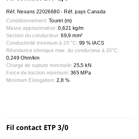
Réf. Nexans 22026680 - Réf. pays Canada
Conditionnement:
Touret (m)
Masse approximative:
0,621 kg/m
Section du conducteur:
69,9 mm²
Conductivité minimum à 20 °C:
99 % IACS
Résistance ohmique max. du conducteur à 20°C:
0,249 Ohm/km
Charge de rupture minimale:
25,5 kN
Force de traction minimum:
365 MPa
Minimum Elongation:
2,8 %
Fil contact ETP 3/0