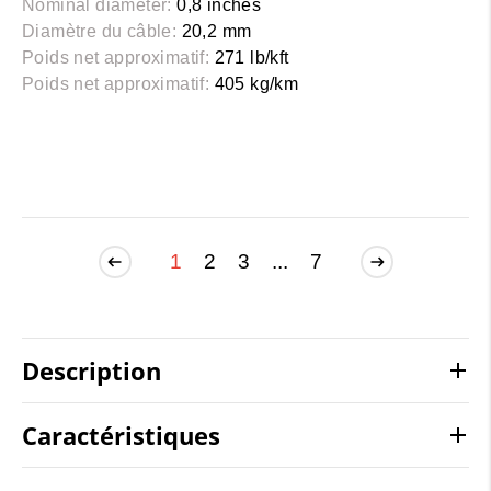
Nominal diameter:
0,8 inches
Diamètre du câble:
20,2 mm
Poids net approximatif:
271 lb/kft
Poids net approximatif:
405 kg/km
1
2
3
...
7
Description
Caractéristiques