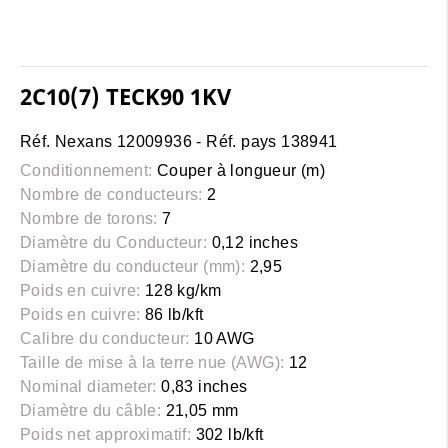
2C10(7) TECK90 1KV
Réf. Nexans 12009936 - Réf. pays 138941
Conditionnement:
Couper à longueur (m)
Nombre de conducteurs:
2
Nombre de torons:
7
Diamètre du Conducteur:
0,12 inches
Diamètre du conducteur (mm):
2,95
Poids en cuivre:
128 kg/km
Poids en cuivre:
86 lb/kft
Calibre du conducteur:
10 AWG
Taille de mise à la terre nue (AWG):
12
Nominal diameter:
0,83 inches
Diamètre du câble:
21,05 mm
Poids net approximatif:
302 lb/kft