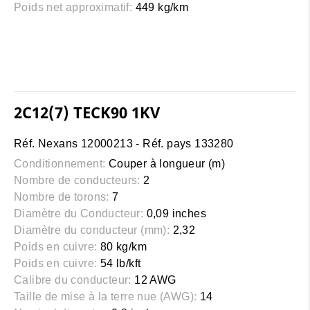
Poids net approximatif:
449 kg/km
2C12(7) TECK90 1KV
Réf. Nexans 12000213 - Réf. pays 133280
Conditionnement:
Couper à longueur (m)
Nombre de conducteurs:
2
Nombre de torons:
7
Diamètre du Conducteur:
0,09 inches
Diamètre du conducteur (mm):
2,32
Poids en cuivre:
80 kg/km
Poids en cuivre:
54 lb/kft
Calibre du conducteur:
12 AWG
Taille de mise à la terre nue (AWG):
14