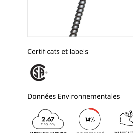
Certificats et labels
Données Environnementales
2.67
14%
T EQ. CO
2