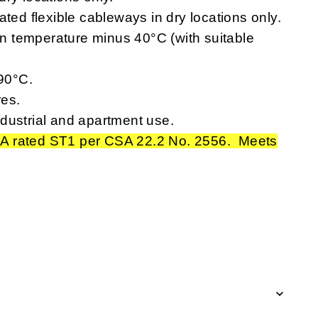
ated flexible cableways in dry locations only.
 temperature minus 40°C (with suitable
90°C.
res.
dustrial and apartment use.
A rated ST1 per CSA 22.2 No. 2556. Meets