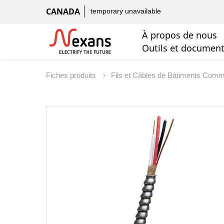
CANADA
temporary unavailable
À propos de nous
Outils et documen
Fiches produits
Fils et Câbles de Bâtiments Com