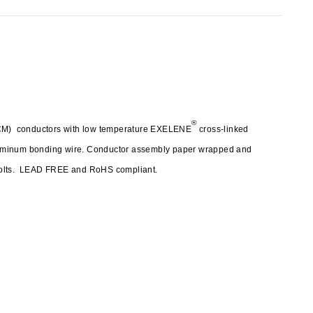
®
(ACM) conductors with low temperature EXELENE
cross-linked
luminum bonding wire. Conductor assembly paper wrapped and
 volts. LEAD FREE and RoHS compliant.