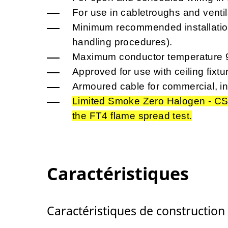
For use in cabletroughs and ventil
Minimum recommended installation
handling procedures).
Maximum conductor temperature 
Approved for use with ceiling fixtu
Armoured cable for commercial, in
Limited Smoke Zero Halogen - CS
the FT4 flame spread test.
Caractéristiques
Caractéristiques de construction