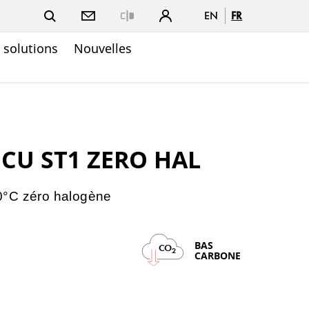
EN
FR
Close
t solutions
Nouvelles
 CU ST1 ZERO HAL
0°C zéro halogène
BAS
CO
2
CARBONE