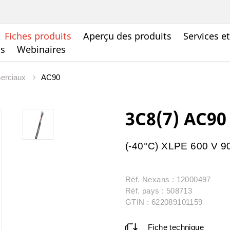
Fiches produits
Aperçu des produits
Services e
ts
Webinaires
merciaux
AC90
3C8(7) AC90
(-40°C) XLPE 600 V 9
Réf. Nexans : 12000497
Réf. pays : 508713
GTIN : 622089101159
Fiche technique