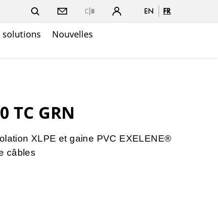
EN
FR
Close
t solutions
Nouvelles
90 TC GRN
isolation XLPE et gaine PVC EXELENE®
e câbles