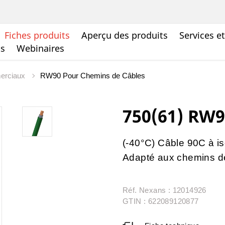
Fiches produits
Aperçu des produits
Services e
ts
Webinaires
merciaux
RW90 Pour Chemins de Câbles
750(61) RW
(-40°C) Câble 90C à 
Adapté aux chemins d
Réf. Nexans : 12014926
GTIN : 622089120877