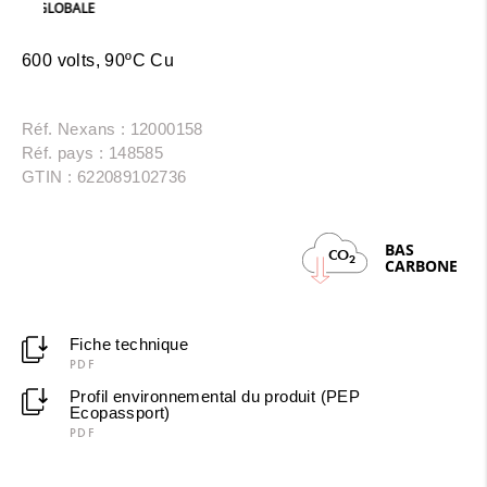
GLOBALE
600 volts, 90ºC Cu
Réf. Nexans : 12000158
Réf. pays : 148585
GTIN : 622089102736
BAS
CO
2
CARBONE
Fiche technique
PDF
Profil environnemental du produit (PEP
Ecopassport)
PDF