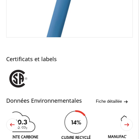
Certificats et labels
Données Environnementales
Fiche détaillée
240.3
14%
G EQ. CO
2
MANUFACTURED IN FER
INTE CARBONE
CUIVRE RECYCLÉ