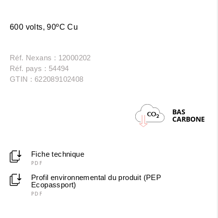
600 volts, 90ºC Cu
Réf. Nexans : 12000202
Réf. pays : 54494
GTIN : 622089102408
BAS
CO
2
CARBONE
Fiche technique
PDF
Profil environnemental du produit (PEP
Ecopassport)
PDF