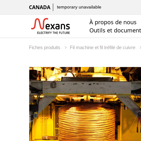
CANADA
temporary unavailable
À propos de nous
Outils et documen
Fiches produits
Fil machine et fil tréfilé de cuivre