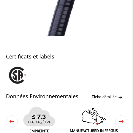
Certificats et labels
Données Environnementales
Fiche détaillée
≤ 7.3
T EQ. CO
/ T AL
2
MANUFACTURED IN FERGUS
NE
EMPREINTE