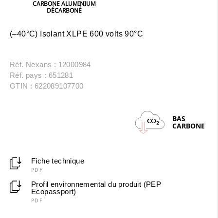
CARBONE ALUMINIUM
DÉCARBONÉ
(–40°C) Isolant XLPE 600 volts 90°C
Réf. Nexans : 12000984
Réf. pays : 651281
GTIN : 622089107700
BAS
CO
2
CARBONE
Fiche technique
PDF
Profil environnemental du produit (PEP
Ecopassport)
PDF