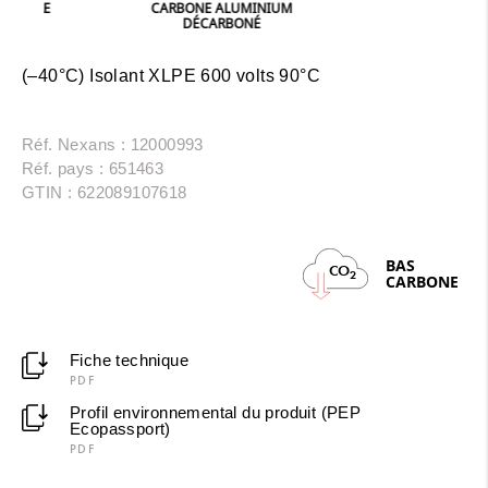
E
CARBONE ALUMINIUM
DÉCARBONÉ
(–40°C) Isolant XLPE 600 volts 90°C
Réf. Nexans : 12000993
Réf. pays : 651463
GTIN : 622089107618
BAS
CO
2
CARBONE
Fiche technique
PDF
Profil environnemental du produit (PEP
Ecopassport)
PDF