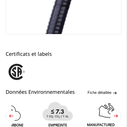
Certificats et labels
Données Environnementales
Fiche détaillée
0
≤ 7.3
T EQ. CO
/ T AL
2
2
MANUFACTURED IN FERGUS
ARBONE
EMPREINTE