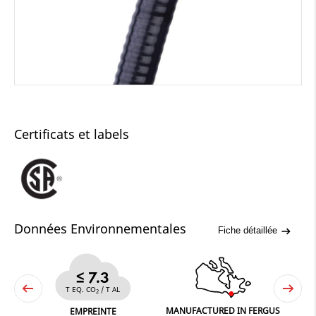
Certificats et labels
Données Environnementales
Fiche détaillée
≤ 7.3
T EQ. CO
/ T AL
2
MANUFACTURED IN FERGUS
NE
EMPREINTE