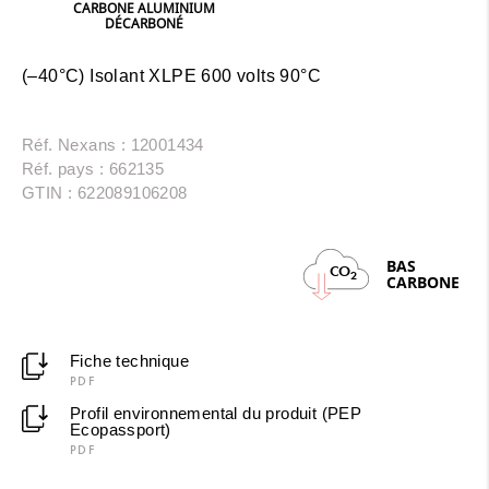
CARBONE ALUMINIUM
DÉCARBONÉ
(–40°C) Isolant XLPE 600 volts 90°C
Réf. Nexans : 12001434
Réf. pays : 662135
GTIN : 622089106208
BAS
CO
2
CARBONE
Fiche technique
PDF
Profil environnemental du produit (PEP
Ecopassport)
PDF