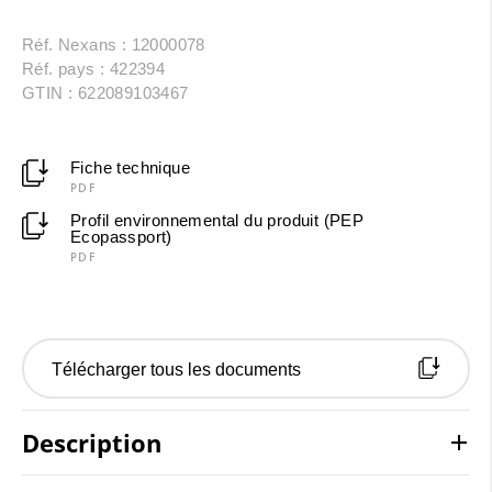
Réf. Nexans : 12000078
Réf. pays : 422394
GTIN : 622089103467
Fiche technique
PDF
Profil environnemental du produit (PEP
Ecopassport)
PDF
Télécharger tous les documents
Description