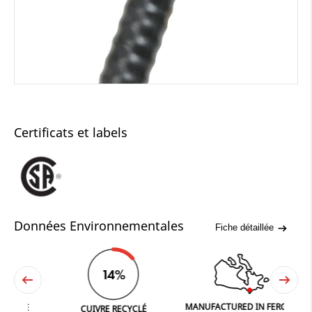
Certificats et labels
Données Environnementales
Fiche détaillée
14%
MANUFACTURED IN FERGUS
NE
CUIVRE RECYCLÉ