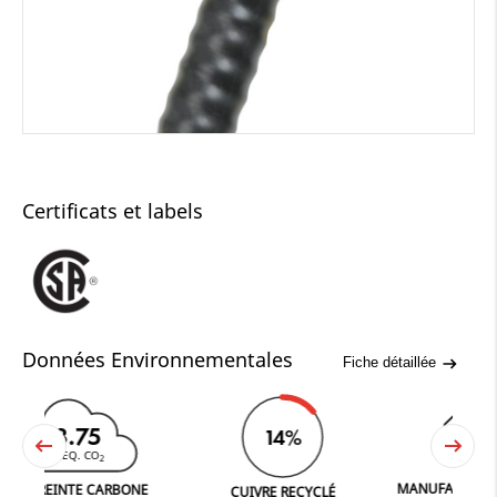
Certificats et labels
Données Environnementales
Fiche détaillée
3.75
14%
T EQ. CO
2
MANUFACTURED IN FE
INTE CARBONE
CUIVRE RECYCLÉ