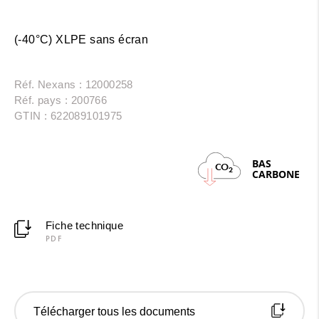
(-40°C) XLPE sans écran
Réf. Nexans : 12000258
Réf. pays : 200766
GTIN : 622089101975
BAS
CO
2
CARBONE
Fiche technique
PDF
Télécharger tous les documents