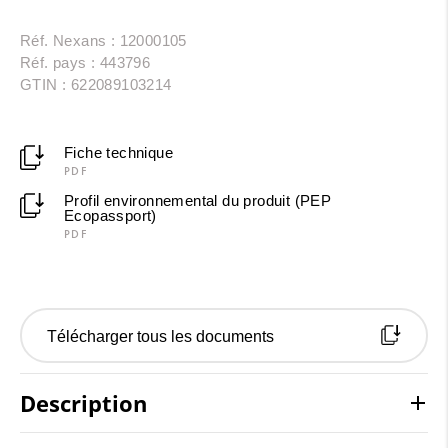
Réf. Nexans : 12000105
Réf. pays : 443796
GTIN : 622089103214
Fiche technique
PDF
Profil environnemental du produit (PEP
Ecopassport)
PDF
Télécharger tous les documents
Description