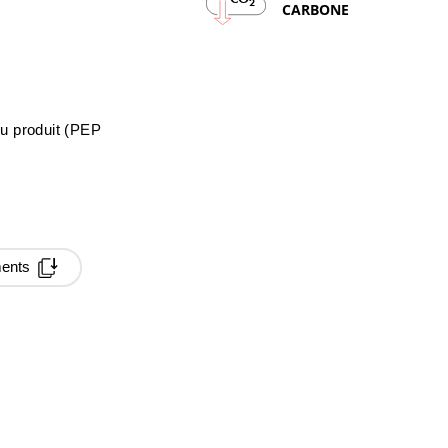
2
CARBONE
du produit (PEP
ments