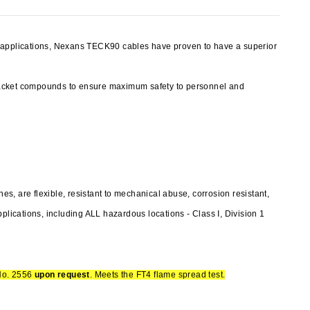
y applications, Nexans TECK90 cables have proven to have a superior
jacket compounds to ensure maximum safety to personnel and
, are flexible, resistant to mechanical abuse, corrosion resistant,
plications, including ALL hazardous locations - Class I, Division 1
No. 2556
upon request
. Meets the FT4 flame spread test.