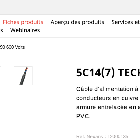
Fiches produits
Aperçu des produits
Services e
ts
Webinaires
0 600 Volts
5C14(7) TEC
Câble d'alimentation à
conducteurs en cuivre
armure entrelacée en 
PVC.
Réf. Nexans : 12000135