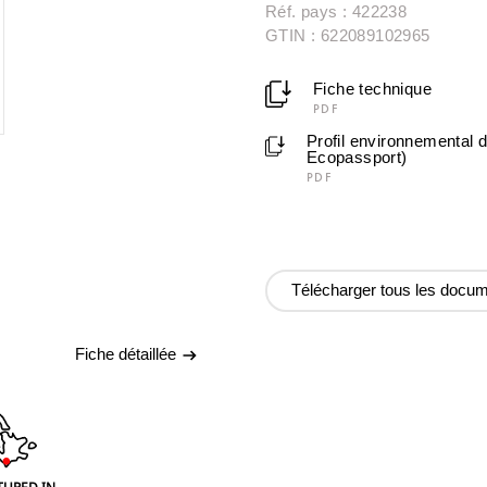
Réf. pays : 422238
GTIN : 622089102965
Fiche technique
PDF
Profil environnemental 
Ecopassport)
PDF
Télécharger tous les docu
Fiche détaillée