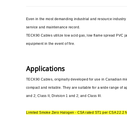
Even in the most demanding industrial and resource industr
service and maintenance record.
TECK90 Cables utilize low acid gas, low flame spread PVC 
equipment in the event of fire.
Applications
TECK90 Cables, originally developed for use in Canadian mines
compact and reliable. They are suitable for a wide range of ap
and 2; Class II, Division 1 and 2; and Class III.
Limited Smoke Zero Halogen - CSA rated ST1 per CSA 22.2 