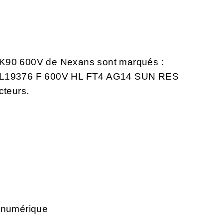
CK90 600V de Nexans sont marqués :
L19376 F 600V HL FT4 AG14 SUN RES
cteurs.
c
e numérique