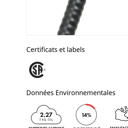
Certificats et labels
Données Environnementales
2.27
14%
T EQ. CO
2