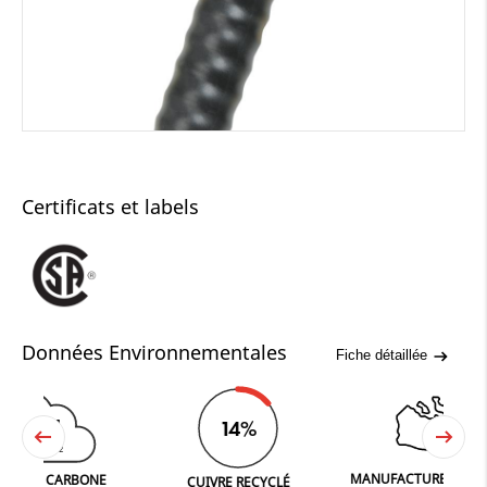
Certificats et labels
Données Environnementales
Fiche détaillée
84
14%
CO
2
MANUFACTURED IN FERGUS
CARBONE
CUIVRE RECYCLÉ