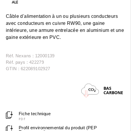
ALE
Câble d'alimentation à un ou plusieurs conducteurs
avec conducteurs en cuivre RW90, une gaine
intérieure, une armure entrelacée en aluminium et une
gaine extérieure en PVC.
Réf. Nexans : 12000139
Réf. pays : 422279
GTIN : 622089102927
BAS
CO
2
CARBONE
Fiche technique
PDF
Profil environnemental du produit (PEP