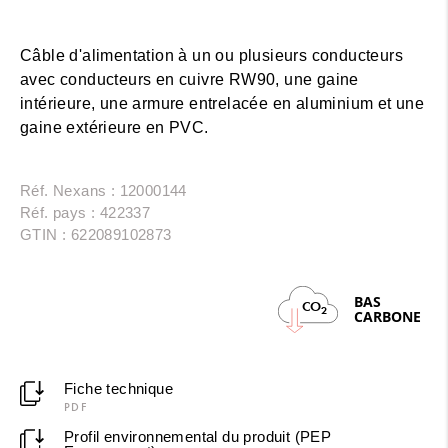
Câble d'alimentation à un ou plusieurs conducteurs
avec conducteurs en cuivre RW90, une gaine
intérieure, une armure entrelacée en aluminium et une
gaine extérieure en PVC.
Réf. Nexans : 12000144
Réf. pays : 422337
GTIN : 622089102873
BAS
CO
2
CARBONE
Fiche technique
PDF
Profil environnemental du produit (PEP