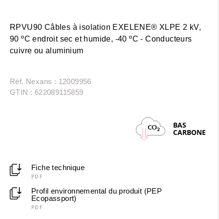
RPVU90 Câbles à isolation EXELENE® XLPE 2 kV,
90 ºC endroit sec et humide, -40 ºC - Conducteurs
cuivre ou aluminium
Réf. Nexans : 12009956
GTIN : 622089115859
BAS
CO
2
CARBONE
Fiche technique
PDF
Profil environnemental du produit (PEP
Ecopassport)
PDF