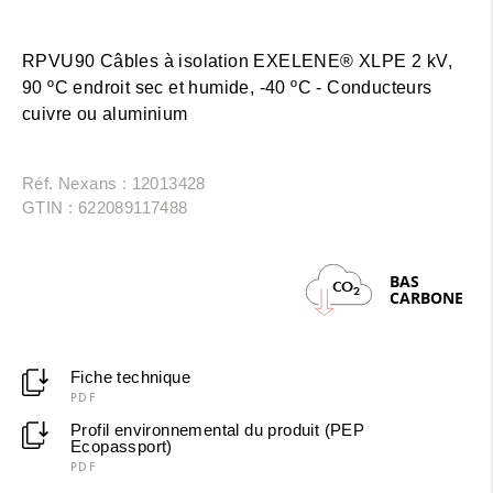
RPVU90 Câbles à isolation EXELENE® XLPE 2 kV,
90 ºC endroit sec et humide, -40 ºC - Conducteurs
cuivre ou aluminium
Réf. Nexans : 12013428
GTIN : 622089117488
BAS
CO
2
CARBONE
Fiche technique
PDF
Profil environnemental du produit (PEP
Ecopassport)
PDF