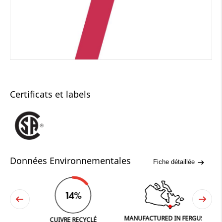
Certificats et labels
Données Environnementales
Fiche détaillée
14%
MANUFACTURED IN FERGUS
NE
CUIVRE RECYCLÉ