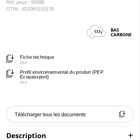
Réf. pays : 66688
GTIN : 622089102378
BAS
CO
2
CARBONE
Fiche technique
PDF
Profil environnemental du produit (PEP
Ecopassport)
PDF
Télécharger tous les documents
Description