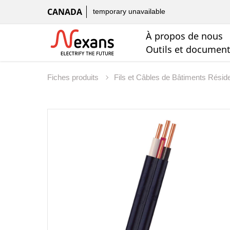
CANADA
temporary unavailable
À propos de nous
Outils et documen
Fiches produits
Fils et Câbles de Bâtiments Résid