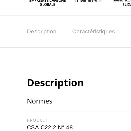
MANUFACT
EMPREINTE CARBONE
CUIVRE RECYCLÉ
FER
GLOBALE
Description
Caractéristiques
Description
Normes
PRODUIT
CSA C22.2 N° 48