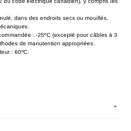
 22 du code électrique canadien), y compris les
mulé, dans des endroits secs ou mouillés,
écaniques.
commandée : -25ºC (excepté pour câbles à 3
thodes de manutention appropriées.
eur : 60ºC.