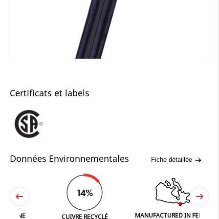
Certificats et labels
Données Environnementales
Fiche détaillée
14%
MANUFACTURED IN FERGUS
NE
CUIVRE RECYCLÉ