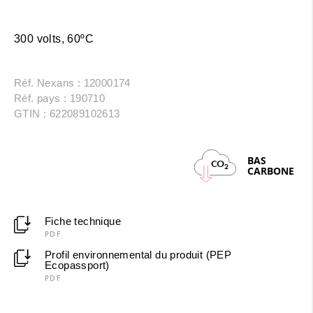
300 volts, 60ºC
Réf. Nexans : 12000174
Réf. pays : 190710
GTIN : 622089102613
BAS
CO
2
CARBONE
Fiche technique
PDF
Profil environnemental du produit (PEP
Ecopassport)
PDF