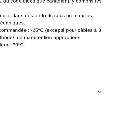
 22 du code électrique canadien), y compris les
mulé, dans des endroits secs ou mouillés,
écaniques.
commandée : -25ºC (excepté pour câbles à 3
thodes de manutention appropriées.
eur : 60ºC.