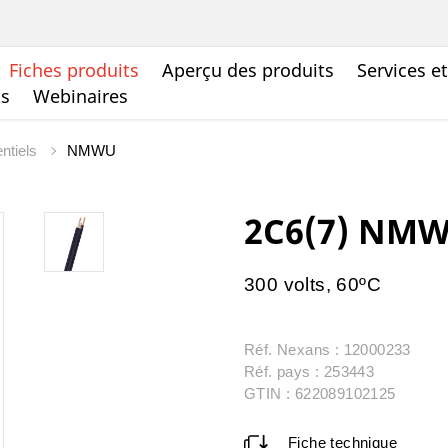
Fiches produits
Aperçu des produits
Services e
ts
Webinaires
entiels
NMWU
2C6(7) NM
300 volts, 60ºC
Réf. Nexans : 12000233
Réf. pays : 253443
GTIN : 622089102125
Fiche technique