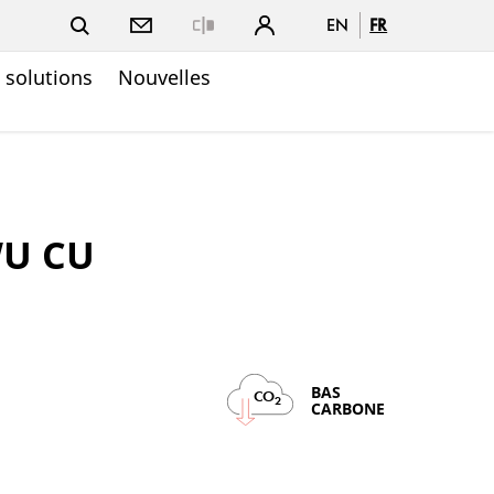
EN
FR
Close
t solutions
Nouvelles
WU CU
BAS
CO
2
CARBONE