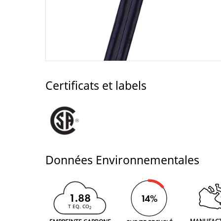
Certificats et labels
Données Environnementales
1.88
14%
T EQ. CO
2