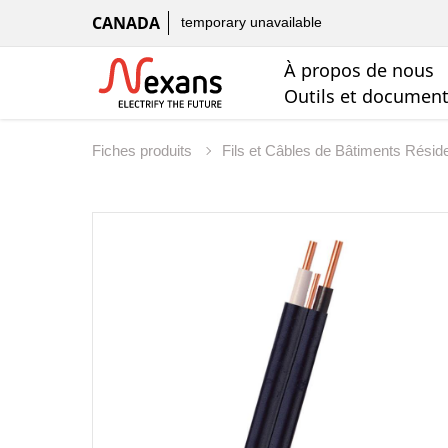
CANADA
temporary unavailable
À propos de nous
Outils et documen
Fiches produits
Fils et Câbles de Bâtiments Résid