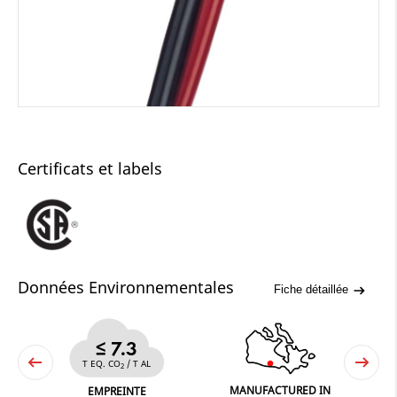
Certificats et labels
Données Environnementales
Fiche détaillée
≤ 7.3
T EQ. CO
/ T AL
2
MANUFACTURED IN
NE
EMPREINTE