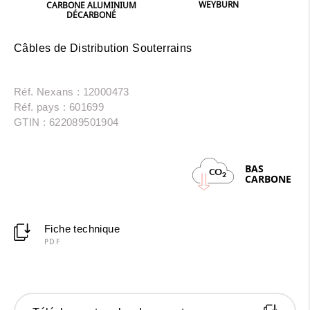
WEYBURN
CARBONE ALUMINIUM
DÉCARBONÉ
Câbles de Distribution Souterrains
Réf. Nexans : 12000473
Réf. pays : 601699
GTIN : 622089501904
BAS
CO
2
CARBONE
Fiche technique
PDF