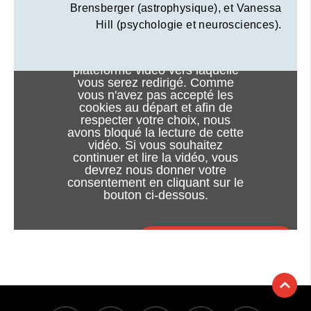
Brensberger (astrophysique), et Vanessa
Hill (psychologie et neurosciences).
Le visionnage de cette vidéo
peut entraîner l'installation de
cookies par le fournisseur de la
plateforme vidéo vers laquelle
vous serez redirigé. Comme
vous n'avez pas accepté les
cookies au départ et afin de
respecter votre choix, nous
avons bloqué la lecture de cette
vidéo. Si vous souhaitez
continuer et lire la vidéo, vous
devrez nous donner votre
consentement en cliquant sur le
bouton ci-dessous.
J'accepte - lancer la vidéo
Consentement à l'utilisation des cookies