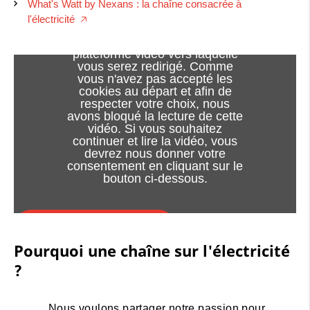
What's Watt by Nexans : la chaîne consacrée à
Le visionnage de cette vidéo
l'électricité
🡥
peut entraîner l'installation de
cookies par le fournisseur de la
plateforme vidéo vers laquelle
vous serez redirigé. Comme
vous n'avez pas accepté les
cookies au départ et afin de
respecter votre choix, nous
avons bloqué la lecture de cette
vidéo. Si vous souhaitez
continuer et lire la vidéo, vous
devrez nous donner votre
consentement en cliquant sur le
bouton ci-dessous.
J'accepte - lancer la vidéo
Pourquoi une chaîne sur l'électricité
Consentement à l'utilisation des cookies
?
Nous voulons partager notre passion pour