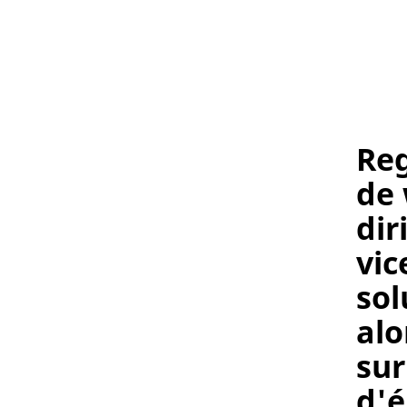
Reg
de 
dir
vic
sol
alo
sur
d'é