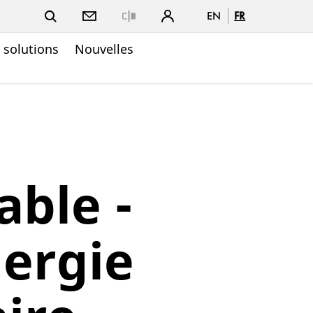
EN
FR
Close
t solutions
Nouvelles
able -
nergie