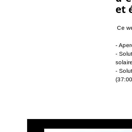
et 
Ce we
- Ape
- Solu
solair
- Solu
(37:00