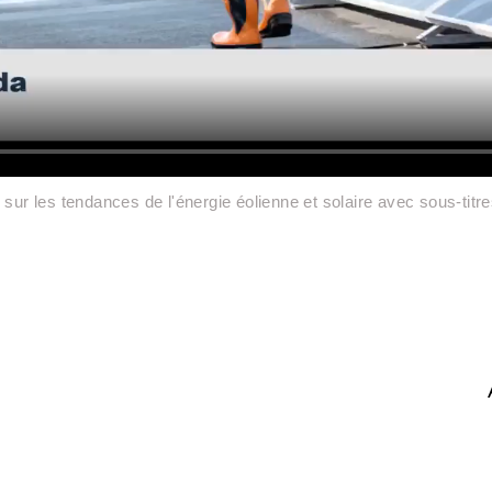
sur les tendances de l'énergie éolienne et solaire avec sous-titre