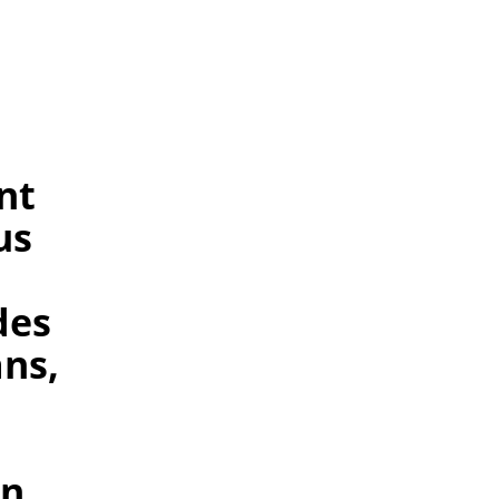
nt
us
des
ns,
en