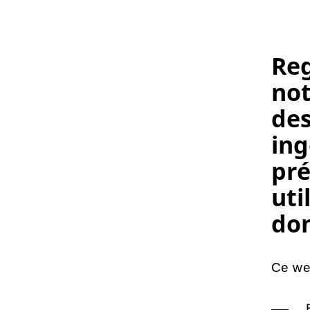
Reg
not
de
ing
pré
uti
do
Ce web