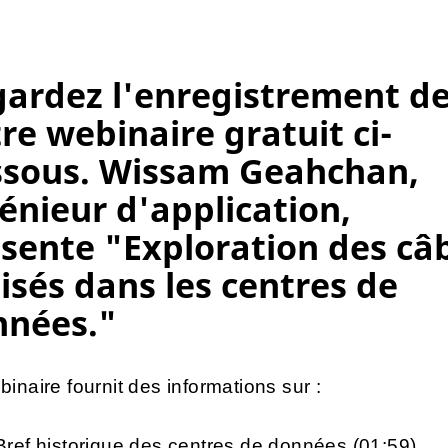
ardez l'enregistrement d
re webinaire gratuit ci-
ssous. Wissam Geahchan,
énieur d'application,
sente "Exploration des câ
lisés dans les centres de
nnées."
inaire fournit des informations sur :
Bref historique des centres de données (01:59)