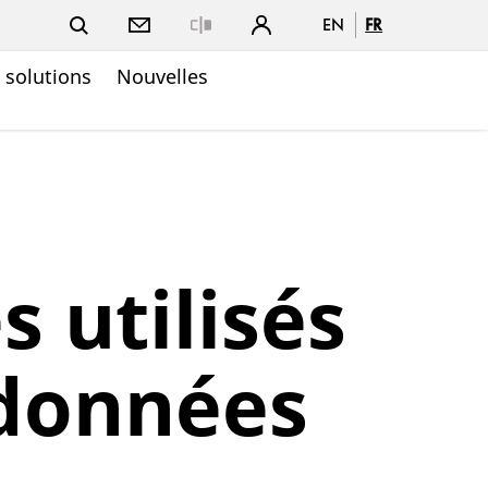
EN
FR
Close
t solutions
Nouvelles
s utilisés
 données