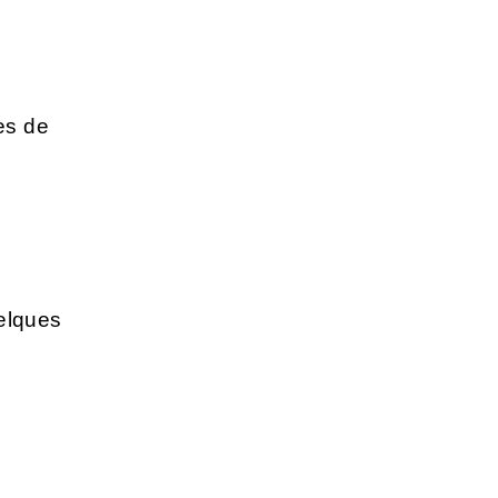
es de
elques