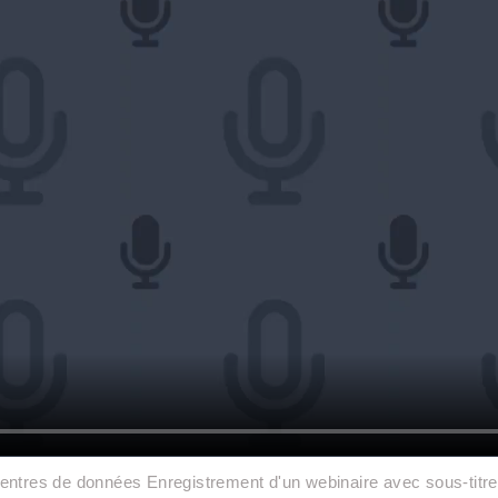
s centres de données Enregistrement d'un webinaire avec sous-titr